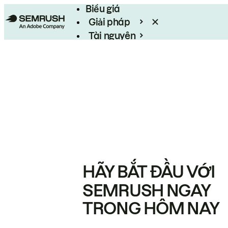
Biểu giá
Giải pháp
Tài nguyên
Enterprise
HÃY BẮT ĐẦU VỚI
SEMRUSH NGAY
TRONG HÔM NAY