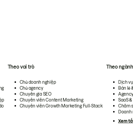
Theo vai trò
Theo ngàn
Chủ doanh nghiệp
Dịch v
ng
Chủ agency
Bán lẻ 
Chuyên gia SEO
Agenc
ập
Chuyên viên Content Marketing
SaaS &
do
Chuyên viên Growth Marketing Full-Stack
Chăm s
Doanh 
Xem tấ