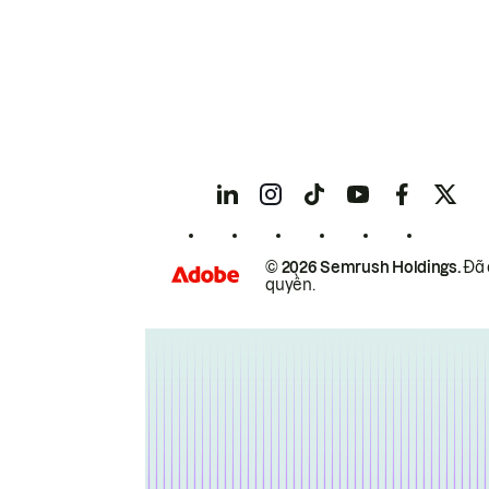
© 2026 Semrush Holdings.
Đã 
quyền.