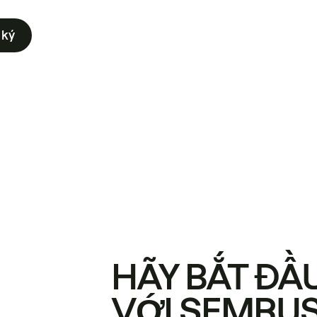
 ký
HÃY BẮT ĐẦ
VỚI SEMRU