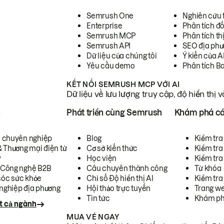
Semrush One
Nghiên cứu 
Enterprise
Phân tích đố
Semrush MCP
Phân tích th
Semrush API
SEO địa phư
Dữ liệu của chúng tôi
Ý kiến của A
Yêu cầu demo
Phân tích B
KẾT NỐI SEMRUSH MCP VỚI AI
Dữ liệu về lưu lượng truy cập, độ hiển thị 
h
Phát triển cùng Semrush
Khám phá cá
ụ chuyên nghiệp
Blog
Kiểm tra 
& Thương mại điện tử
Cơ sở kiến thức
Kiểm tra
y
Học viện
Kiểm tra
 Công nghệ B2B
Câu chuyên thành công
Từ khóa
óc sức khỏe
Chỉ số Độ hiển thị AI
Kiểm tra
nghiệp địa phương
Hội thảo trực tuyến
Trang we
Tin tức
Khám ph
t cả ngành
MUA VÉ NGAY