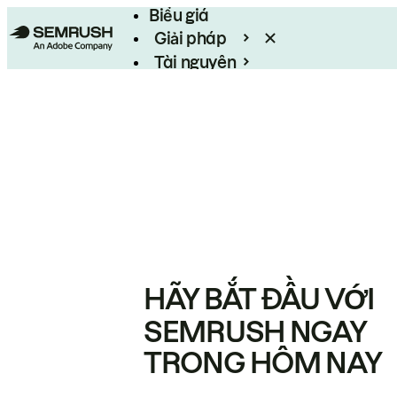
Biểu giá
Giải pháp
Tài nguyên
Enterprise
HÃY BẮT ĐẦU VỚI
SEMRUSH NGAY
TRONG HÔM NAY