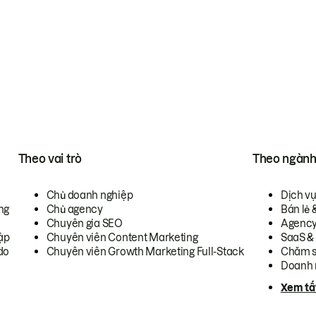
Theo vai trò
Theo ngàn
Chủ doanh nghiệp
Dịch v
ng
Chủ agency
Bán lẻ 
Chuyên gia SEO
Agenc
ập
Chuyên viên Content Marketing
SaaS &
do
Chuyên viên Growth Marketing Full-Stack
Chăm s
Doanh 
Xem tấ