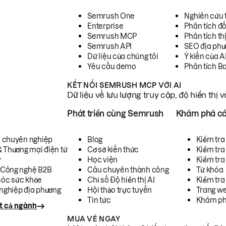
Semrush One
Nghiên cứu 
Enterprise
Phân tích đố
Semrush MCP
Phân tích th
Semrush API
SEO địa phư
Dữ liệu của chúng tôi
Ý kiến của A
Yêu cầu demo
Phân tích B
KẾT NỐI SEMRUSH MCP VỚI AI
Dữ liệu về lưu lượng truy cập, độ hiển thị 
h
Phát triển cùng Semrush
Khám phá cá
ụ chuyên nghiệp
Blog
Kiểm tra 
& Thương mại điện tử
Cơ sở kiến thức
Kiểm tra
y
Học viện
Kiểm tra
 Công nghệ B2B
Câu chuyên thành công
Từ khóa
óc sức khỏe
Chỉ số Độ hiển thị AI
Kiểm tra
nghiệp địa phương
Hội thảo trực tuyến
Trang we
Tin tức
Khám ph
t cả ngành
MUA VÉ NGAY