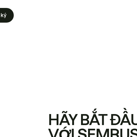
 ký
HÃY BẮT ĐẦ
VỚI SEMRU