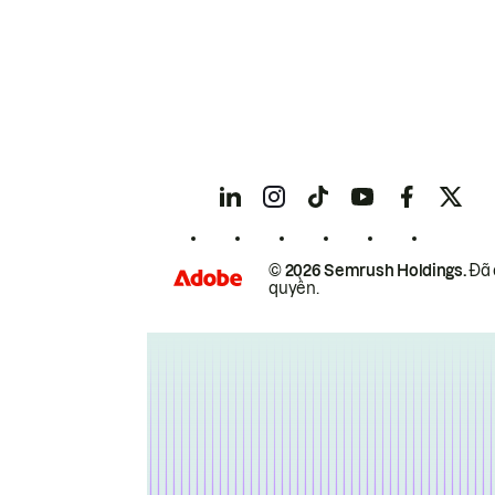
© 2026 Semrush Holdings.
Đã 
quyền.