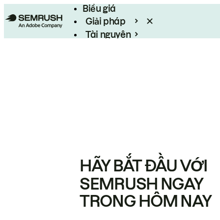
Biểu giá
Giải pháp
Tài nguyên
Enterprise
HÃY BẮT ĐẦU VỚI
SEMRUSH NGAY
TRONG HÔM NAY