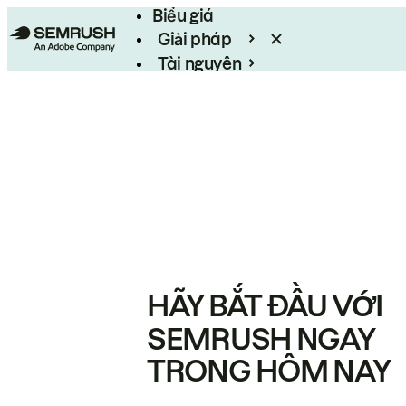
Biểu giá
Giải pháp
Tài nguyên
Enterprise
HÃY BẮT ĐẦU VỚI
SEMRUSH NGAY
TRONG HÔM NAY