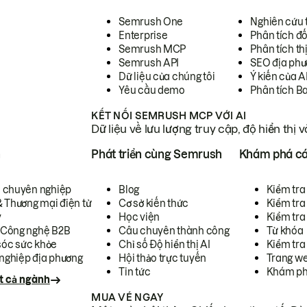
Semrush One
Nghiên cứu 
Enterprise
Phân tích đố
Semrush MCP
Phân tích th
Semrush API
SEO địa phư
Dữ liệu của chúng tôi
Ý kiến của A
Yêu cầu demo
Phân tích B
KẾT NỐI SEMRUSH MCP VỚI AI
Dữ liệu về lưu lượng truy cập, độ hiển thị 
h
Phát triển cùng Semrush
Khám phá cá
ụ chuyên nghiệp
Blog
Kiểm tra 
& Thương mại điện tử
Cơ sở kiến thức
Kiểm tra
y
Học viện
Kiểm tra
 Công nghệ B2B
Câu chuyên thành công
Từ khóa
óc sức khỏe
Chỉ số Độ hiển thị AI
Kiểm tra
nghiệp địa phương
Hội thảo trực tuyến
Trang we
Tin tức
Khám ph
t cả ngành
MUA VÉ NGAY