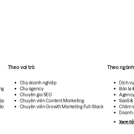
Theo vai trò
Theo ngàn
Chủ doanh nghiệp
Dịch v
ng
Chủ agency
Bán lẻ 
Chuyên gia SEO
Agenc
ập
Chuyên viên Content Marketing
SaaS &
do
Chuyên viên Growth Marketing Full-Stack
Chăm s
Doanh 
Xem tấ