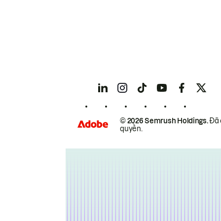
© 2026 Semrush Holdings.
Đã 
quyền.