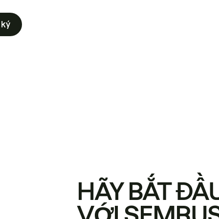
 ký
HÃY BẮT ĐẦ
VỚI SEMRU