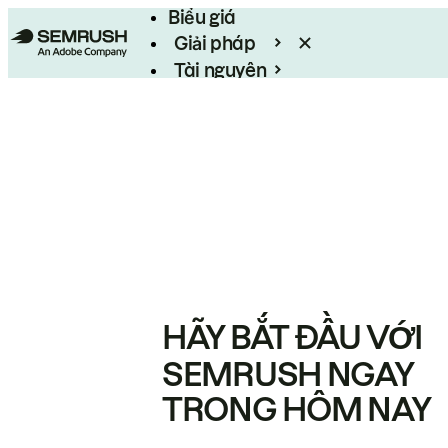
Biểu giá
Giải pháp
Tài nguyên
Enterprise
HÃY BẮT ĐẦU VỚI
SEMRUSH NGAY
TRONG HÔM NAY