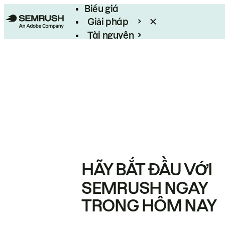
Biểu giá
Giải pháp
Tài nguyên
Enterprise
HÃY BẮT ĐẦU VỚI
SEMRUSH NGAY
TRONG HÔM NAY