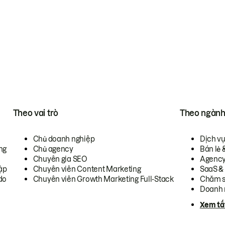
Theo vai trò
Theo ngàn
Chủ doanh nghiệp
Dịch v
ng
Chủ agency
Bán lẻ 
Chuyên gia SEO
Agenc
ập
Chuyên viên Content Marketing
SaaS &
do
Chuyên viên Growth Marketing Full-Stack
Chăm s
Doanh 
Xem tấ