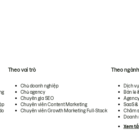
Theo vai trò
Theo ngàn
Chủ doanh nghiệp
Dịch v
ng
Chủ agency
Bán lẻ 
Chuyên gia SEO
Agenc
ập
Chuyên viên Content Marketing
SaaS &
do
Chuyên viên Growth Marketing Full-Stack
Chăm s
Doanh 
Xem tấ