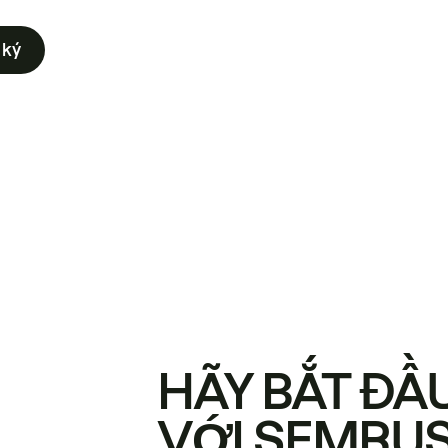
 ký
HÃY BẮT ĐẦ
VỚI SEMRU