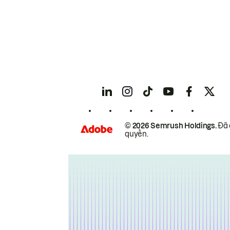
© 2026 Semrush Holdings.
Đã 
quyền.