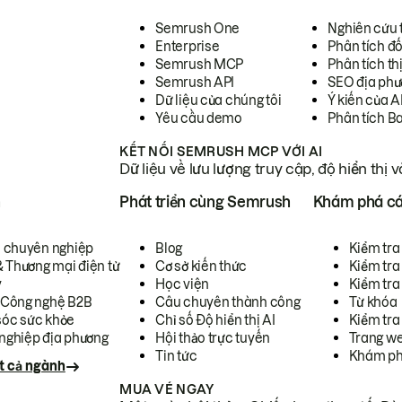
Semrush One
Nghiên cứu 
Enterprise
Phân tích đố
Semrush MCP
Phân tích th
Semrush API
SEO địa phư
Dữ liệu của chúng tôi
Ý kiến của A
Yêu cầu demo
Phân tích B
KẾT NỐI SEMRUSH MCP VỚI AI
Dữ liệu về lưu lượng truy cập, độ hiển thị 
h
Phát triển cùng Semrush
Khám phá cá
ụ chuyên nghiệp
Blog
Kiểm tra 
& Thương mại điện tử
Cơ sở kiến thức
Kiểm tra
y
Học viện
Kiểm tra
 Công nghệ B2B
Câu chuyên thành công
Từ khóa
óc sức khỏe
Chỉ số Độ hiển thị AI
Kiểm tra
nghiệp địa phương
Hội thảo trực tuyến
Trang we
Tin tức
Khám ph
t cả ngành
MUA VÉ NGAY