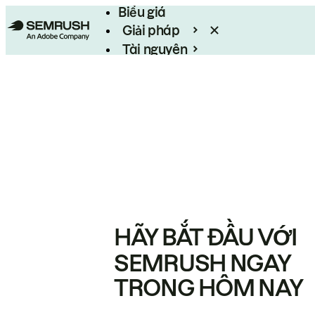
Biểu giá
Giải pháp
Tài nguyên
Enterprise
HÃY BẮT ĐẦU VỚI
SEMRUSH NGAY
TRONG HÔM NAY