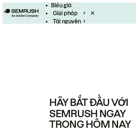
Biểu giá
Giải pháp
Tài nguyên
Enterprise
HÃY BẮT ĐẦU VỚI
SEMRUSH NGAY
TRONG HÔM NAY