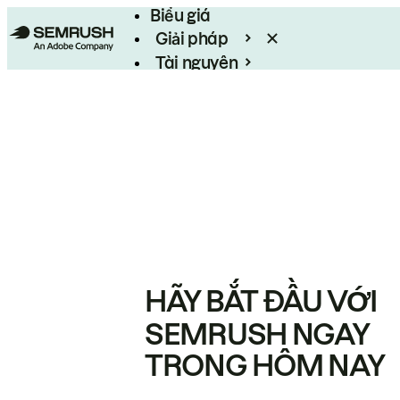
Biểu giá
Giải pháp
Tài nguyên
Enterprise
HÃY BẮT ĐẦU VỚI
SEMRUSH NGAY
TRONG HÔM NAY