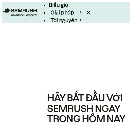
Biểu giá
Giải pháp
Tài nguyên
Enterprise
HÃY BẮT ĐẦU VỚI
SEMRUSH NGAY
TRONG HÔM NAY