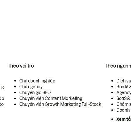
Theo vai trò
Theo ngàn
Chủ doanh nghiệp
Dịch v
ng
Chủ agency
Bán lẻ 
Chuyên gia SEO
Agenc
ập
Chuyên viên Content Marketing
SaaS &
do
Chuyên viên Growth Marketing Full-Stack
Chăm s
Doanh 
Xem tấ