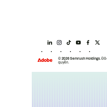
© 2026 Semrush Holdings.
Đã 
quyền.