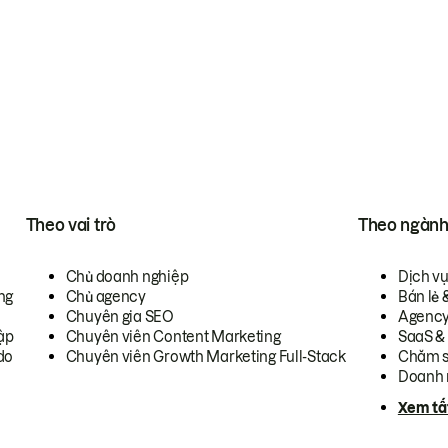
Theo vai trò
Theo ngàn
Chủ doanh nghiệp
Dịch v
ng
Chủ agency
Bán lẻ 
Chuyên gia SEO
Agenc
ập
Chuyên viên Content Marketing
SaaS &
do
Chuyên viên Growth Marketing Full-Stack
Chăm s
Doanh 
Xem tấ