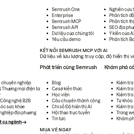
Semrush One
Nghiên cứu 
Enterprise
Phân tích đố
Semrush MCP
Phân tích th
Semrush API
SEO địa phư
Dữ liệu của chúng tôi
Ý kiến của A
Yêu cầu demo
Phân tích B
KẾT NỐI SEMRUSH MCP VỚI AI
Dữ liệu về lưu lượng truy cập, độ hiển thị 
h
Phát triển cùng Semrush
Khám phá cá
ụ chuyên nghiệp
Blog
Kiểm tra 
& Thương mại điện tử
Cơ sở kiến thức
Kiểm tra
y
Học viện
Kiểm tra
 Công nghệ B2B
Câu chuyên thành công
Từ khóa
óc sức khỏe
Chỉ số Độ hiển thị AI
Kiểm tra
nghiệp địa phương
Hội thảo trực tuyến
Trang we
Tin tức
Khám ph
t cả ngành
MUA VÉ NGAY