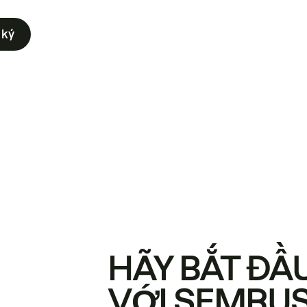
 ký
HÃY BẮT ĐẦ
VỚI SEMRU