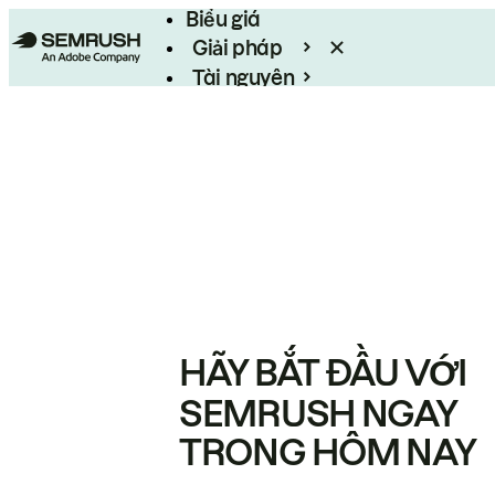
Biểu giá
Giải pháp
Tài nguyên
Enterprise
HÃY BẮT ĐẦU VỚI
SEMRUSH NGAY
TRONG HÔM NAY