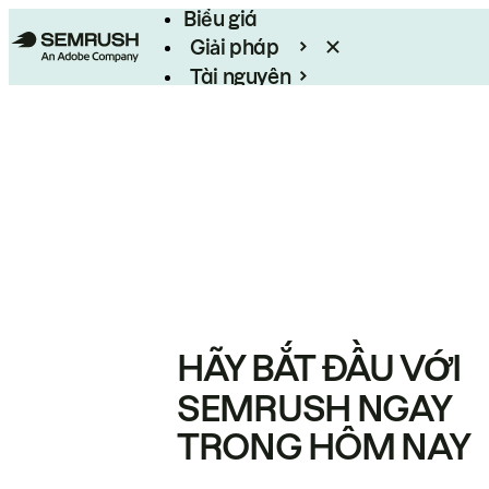
Biểu giá
Giải pháp
Tài nguyên
Enterprise
HÃY BẮT ĐẦU VỚI
SEMRUSH NGAY
TRONG HÔM NAY