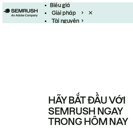
Biểu giá
Giải pháp
Tài nguyên
Enterprise
HÃY BẮT ĐẦU VỚI
SEMRUSH NGAY
TRONG HÔM NAY