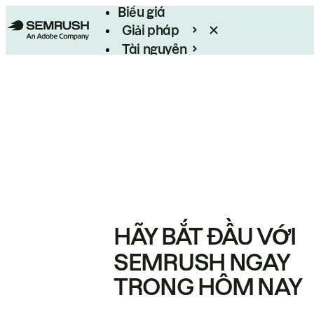
Biểu giá
Giải pháp
Tài nguyên
Enterprise
HÃY BẮT ĐẦU VỚI
SEMRUSH NGAY
TRONG HÔM NAY