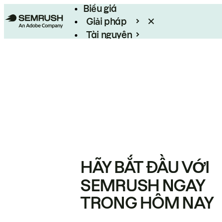
Biểu giá
Giải pháp
Tài nguyên
Enterprise
HÃY BẮT ĐẦU VỚI
SEMRUSH NGAY
TRONG HÔM NAY