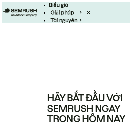
Biểu giá
Giải pháp
Tài nguyên
Enterprise
HÃY BẮT ĐẦU VỚI
SEMRUSH NGAY
TRONG HÔM NAY