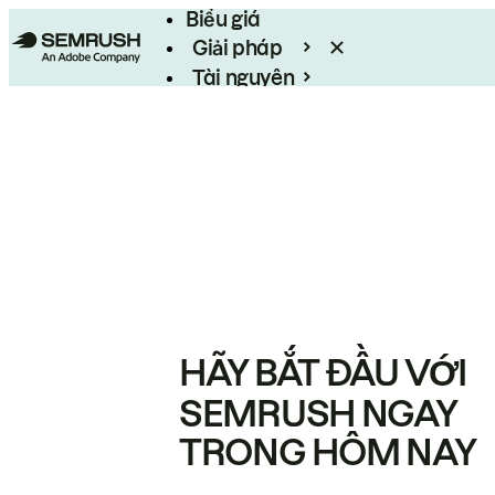
Biểu giá
Giải pháp
Tài nguyên
Enterprise
HÃY BẮT ĐẦU VỚI
SEMRUSH NGAY
TRONG HÔM NAY