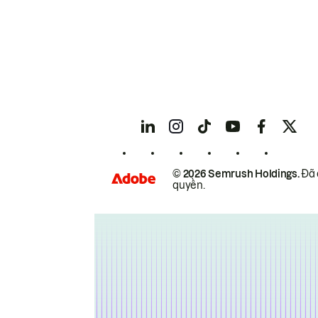
© 2026 Semrush Holdings.
Đã 
quyền.