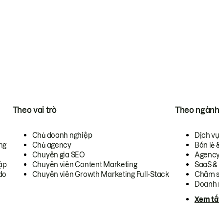
Theo vai trò
Theo ngàn
Chủ doanh nghiệp
Dịch v
ng
Chủ agency
Bán lẻ 
Chuyên gia SEO
Agenc
ập
Chuyên viên Content Marketing
SaaS &
do
Chuyên viên Growth Marketing Full-Stack
Chăm s
Doanh 
Xem tấ