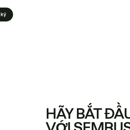
 ký
HÃY BẮT ĐẦ
VỚI SEMRU