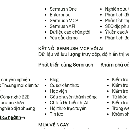
Semrush One
Nghiên cứu 
Enterprise
Phân tích đố
Semrush MCP
Phân tích th
Semrush API
SEO địa phư
Dữ liệu của chúng tôi
Ý kiến của A
Yêu cầu demo
Phân tích B
KẾT NỐI SEMRUSH MCP VỚI AI
Dữ liệu về lưu lượng truy cập, độ hiển thị 
h
Phát triển cùng Semrush
Khám phá cá
ụ chuyên nghiệp
Blog
Kiểm tra 
& Thương mại điện tử
Cơ sở kiến thức
Kiểm tra
y
Học viện
Kiểm tra
 Công nghệ B2B
Câu chuyên thành công
Từ khóa
óc sức khỏe
Chỉ số Độ hiển thị AI
Kiểm tra
nghiệp địa phương
Hội thảo trực tuyến
Trang we
Tin tức
Khám ph
t cả ngành
MUA VÉ NGAY