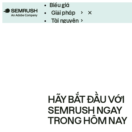
Biểu giá
Giải pháp
Tài nguyên
Enterprise
HÃY BẮT ĐẦU VỚI
SEMRUSH NGAY
TRONG HÔM NAY