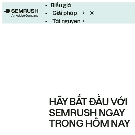
Biểu giá
Giải pháp
Tài nguyên
Enterprise
HÃY BẮT ĐẦU VỚI
SEMRUSH NGAY
TRONG HÔM NAY