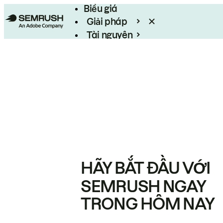
Biểu giá
Giải pháp
Tài nguyên
Enterprise
HÃY BẮT ĐẦU VỚI
SEMRUSH NGAY
TRONG HÔM NAY