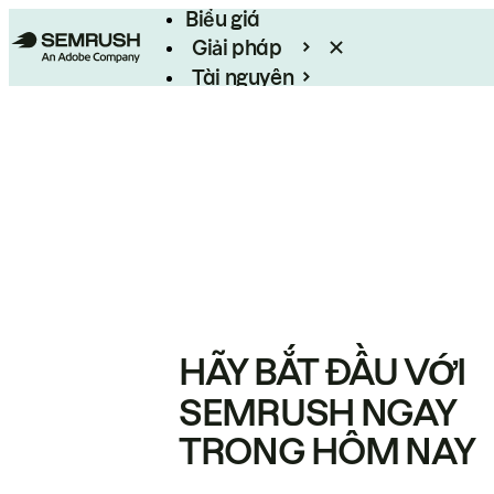
Biểu giá
Giải pháp
Tài nguyên
Enterprise
HÃY BẮT ĐẦU VỚI
SEMRUSH NGAY
TRONG HÔM NAY