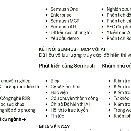
Semrush One
Nghiên cứu 
Enterprise
Phân tích đố
Semrush MCP
Phân tích th
Semrush API
SEO địa phư
Dữ liệu của chúng tôi
Ý kiến của A
Yêu cầu demo
Phân tích B
KẾT NỐI SEMRUSH MCP VỚI AI
Dữ liệu về lưu lượng truy cập, độ hiển thị 
h
Phát triển cùng Semrush
Khám phá cá
ụ chuyên nghiệp
Blog
Kiểm tra 
& Thương mại điện tử
Cơ sở kiến thức
Kiểm tra
y
Học viện
Kiểm tra
 Công nghệ B2B
Câu chuyên thành công
Từ khóa
óc sức khỏe
Chỉ số Độ hiển thị AI
Kiểm tra
nghiệp địa phương
Hội thảo trực tuyến
Trang we
Tin tức
Khám ph
t cả ngành
MUA VÉ NGAY