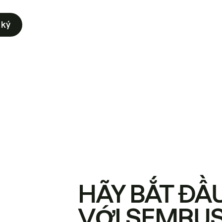
 ký
HÃY BẮT ĐẦ
VỚI SEMRU