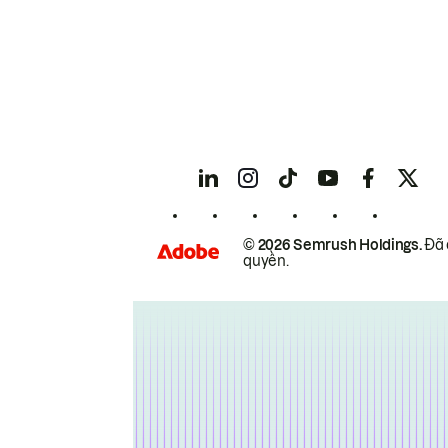
© 2026 Semrush Holdings.
Đã 
quyền.