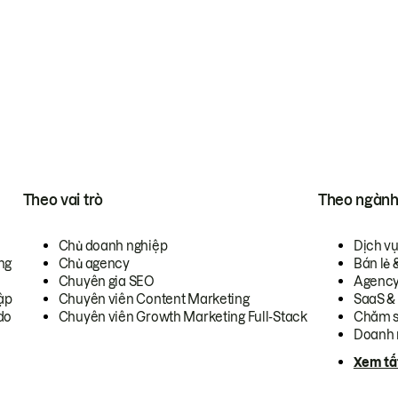
Theo vai trò
Theo ngàn
Chủ doanh nghiệp
Dịch v
ng
Chủ agency
Bán lẻ 
Chuyên gia SEO
Agenc
ập
Chuyên viên Content Marketing
SaaS &
do
Chuyên viên Growth Marketing Full-Stack
Chăm s
Doanh 
Xem tấ