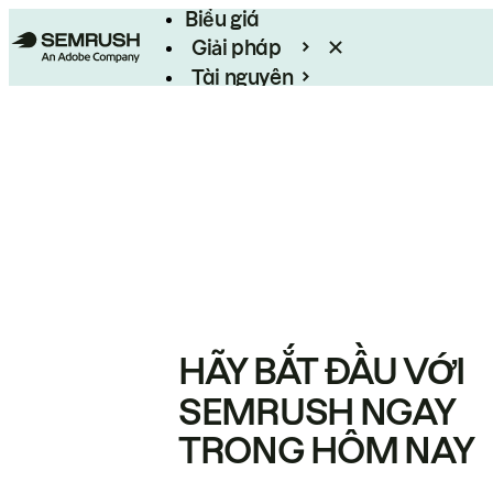
Biểu giá
Giải pháp
Tài nguyên
Enterprise
HÃY BẮT ĐẦU VỚI
SEMRUSH NGAY
TRONG HÔM NAY