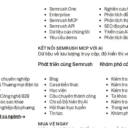
Semrush One
Nghiên cứu 
Enterprise
Phân tích đố
Semrush MCP
Phân tích th
Semrush API
SEO địa phư
Dữ liệu của chúng tôi
Ý kiến của A
Yêu cầu demo
Phân tích B
KẾT NỐI SEMRUSH MCP VỚI AI
Dữ liệu về lưu lượng truy cập, độ hiển thị 
h
Phát triển cùng Semrush
Khám phá cá
ụ chuyên nghiệp
Blog
Kiểm tra 
& Thương mại điện tử
Cơ sở kiến thức
Kiểm tra
y
Học viện
Kiểm tra
 Công nghệ B2B
Câu chuyên thành công
Từ khóa
óc sức khỏe
Chỉ số Độ hiển thị AI
Kiểm tra
nghiệp địa phương
Hội thảo trực tuyến
Trang we
Tin tức
Khám ph
t cả ngành
MUA VÉ NGAY