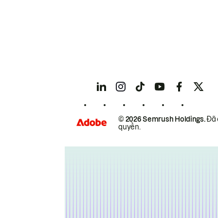
© 2026 Semrush Holdings.
Đã 
quyền.