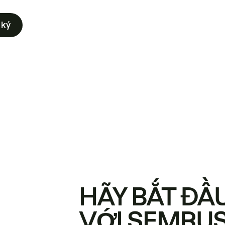
 ký
HÃY BẮT ĐẦ
VỚI SEMRU