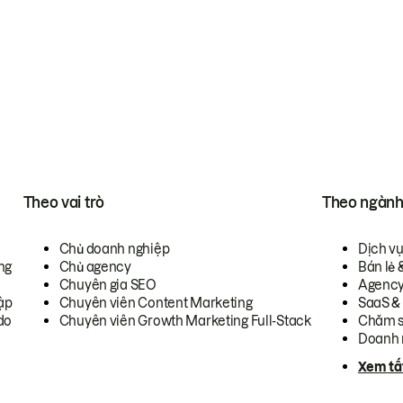
Theo vai trò
Theo ngàn
Chủ doanh nghiệp
Dịch v
ng
Chủ agency
Bán lẻ 
Chuyên gia SEO
Agenc
ập
Chuyên viên Content Marketing
SaaS &
do
Chuyên viên Growth Marketing Full-Stack
Chăm s
Doanh 
Xem tấ