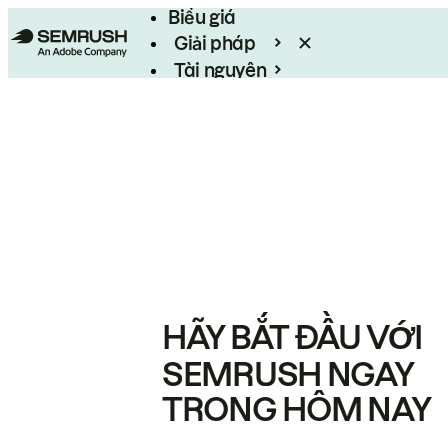
Biểu giá
Giải pháp
Tài nguyên
Enterprise
HÃY BẮT ĐẦU VỚI
SEMRUSH NGAY
TRONG HÔM NAY