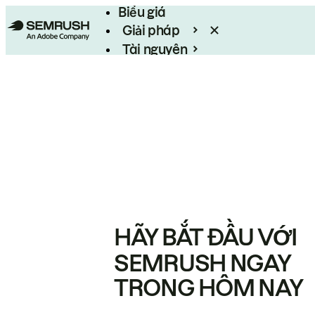
Biểu giá
Giải pháp
Tài nguyên
Enterprise
HÃY BẮT ĐẦU VỚI
SEMRUSH NGAY
TRONG HÔM NAY