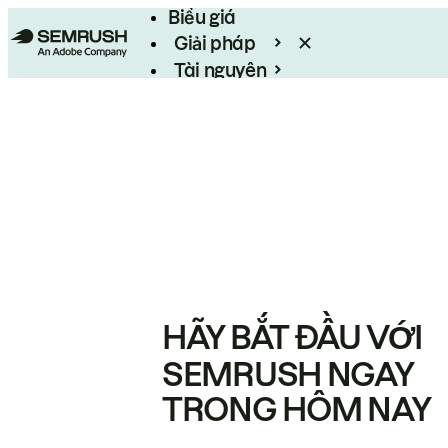
Biểu giá
Giải pháp
Tài nguyên
Enterprise
HÃY BẮT ĐẦU VỚI
SEMRUSH NGAY
TRONG HÔM NAY