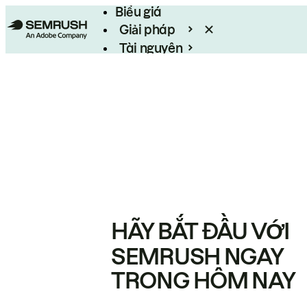
Biểu giá
Giải pháp
Tài nguyên
Enterprise
HÃY BẮT ĐẦU VỚI
SEMRUSH NGAY
TRONG HÔM NAY