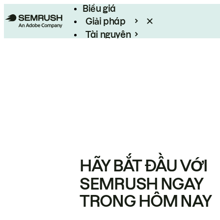
Biểu giá
Giải pháp
Tài nguyên
Enterprise
HÃY BẮT ĐẦU VỚI
SEMRUSH NGAY
TRONG HÔM NAY