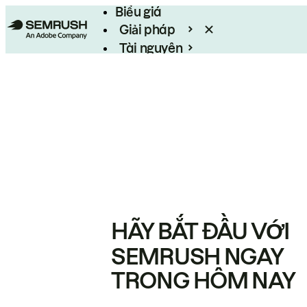
Biểu giá
Giải pháp
Tài nguyên
Enterprise
HÃY BẮT ĐẦU VỚI
SEMRUSH NGAY
TRONG HÔM NAY