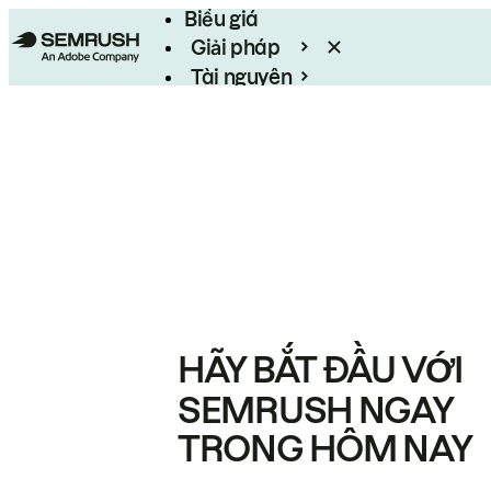
Biểu giá
Giải pháp
Tài nguyên
Enterprise
HÃY BẮT ĐẦU VỚI
SEMRUSH NGAY
TRONG HÔM NAY