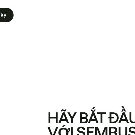
 ký
HÃY BẮT ĐẦ
VỚI SEMRU