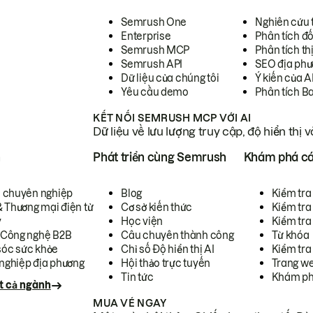
Semrush One
Nghiên cứu 
Enterprise
Phân tích đố
Semrush MCP
Phân tích th
Semrush API
SEO địa phư
Dữ liệu của chúng tôi
Ý kiến của A
Yêu cầu demo
Phân tích B
KẾT NỐI SEMRUSH MCP VỚI AI
Dữ liệu về lưu lượng truy cập, độ hiển thị 
h
Phát triển cùng Semrush
Khám phá cá
ụ chuyên nghiệp
Blog
Kiểm tra 
& Thương mại điện tử
Cơ sở kiến thức
Kiểm tra
y
Học viện
Kiểm tra
 Công nghệ B2B
Câu chuyên thành công
Từ khóa
óc sức khỏe
Chỉ số Độ hiển thị AI
Kiểm tra
nghiệp địa phương
Hội thảo trực tuyến
Trang we
Tin tức
Khám ph
t cả ngành
MUA VÉ NGAY