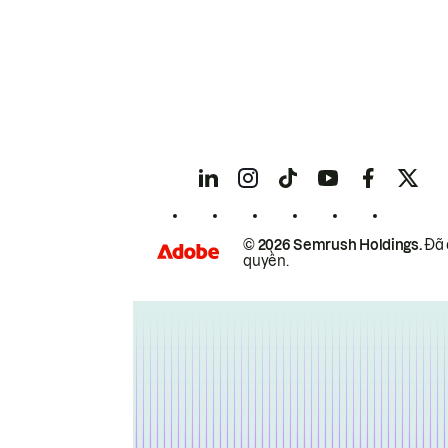
© 2026 Semrush Holdings.
Đã 
quyền.