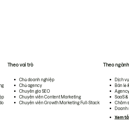
Theo vai trò
Theo ngàn
Chủ doanh nghiệp
Dịch v
ng
Chủ agency
Bán lẻ 
Chuyên gia SEO
Agenc
ập
Chuyên viên Content Marketing
SaaS &
do
Chuyên viên Growth Marketing Full-Stack
Chăm s
Doanh 
Xem tấ