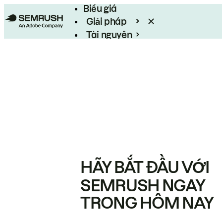
Biểu giá
Giải pháp
Tài nguyên
Enterprise
HÃY BẮT ĐẦU VỚI
SEMRUSH NGAY
TRONG HÔM NAY