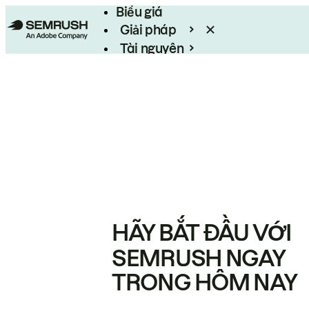
Biểu giá
Giải pháp
Tài nguyên
Enterprise
HÃY BẮT ĐẦU VỚI
SEMRUSH NGAY
TRONG HÔM NAY