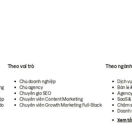
Theo vai trò
Theo ngàn
Chủ doanh nghiệp
Dịch v
ng
Chủ agency
Bán lẻ 
Chuyên gia SEO
Agenc
ập
Chuyên viên Content Marketing
SaaS &
do
Chuyên viên Growth Marketing Full-Stack
Chăm s
Doanh 
Xem tấ