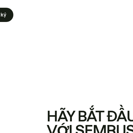
 ký
HÃY BẮT ĐẦ
VỚI SEMRU