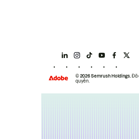
© 2026 Semrush Holdings.
Đã 
quyền.