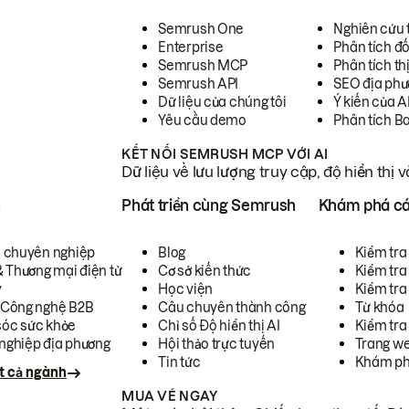
Semrush One
Nghiên cứu 
Enterprise
Phân tích đố
Semrush MCP
Phân tích th
Semrush API
SEO địa phư
Dữ liệu của chúng tôi
Ý kiến của A
Yêu cầu demo
Phân tích B
KẾT NỐI SEMRUSH MCP VỚI AI
Dữ liệu về lưu lượng truy cập, độ hiển thị 
h
Phát triển cùng Semrush
Khám phá cá
ụ chuyên nghiệp
Blog
Kiểm tra 
& Thương mại điện tử
Cơ sở kiến thức
Kiểm tra
y
Học viện
Kiểm tra
 Công nghệ B2B
Câu chuyên thành công
Từ khóa
óc sức khỏe
Chỉ số Độ hiển thị AI
Kiểm tra
nghiệp địa phương
Hội thảo trực tuyến
Trang we
Tin tức
Khám ph
t cả ngành
MUA VÉ NGAY