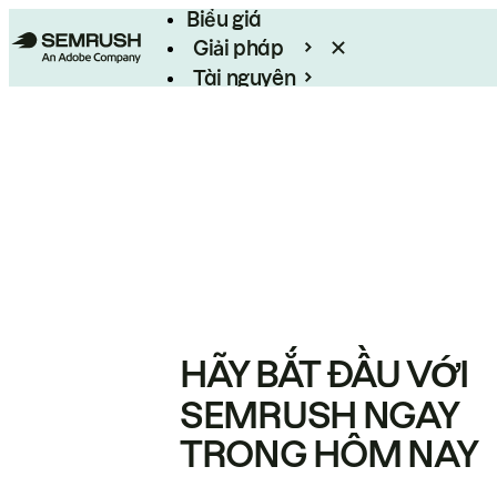
Biểu giá
Giải pháp
Tài nguyên
Enterprise
HÃY BẮT ĐẦU VỚI
SEMRUSH NGAY
TRONG HÔM NAY