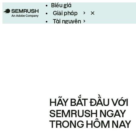
Biểu giá
Giải pháp
Tài nguyên
Enterprise
HÃY BẮT ĐẦU VỚI
SEMRUSH NGAY
TRONG HÔM NAY