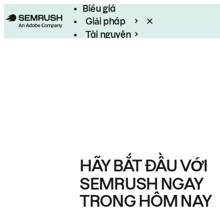
Biểu giá
Giải pháp
Tài nguyên
Enterprise
HÃY BẮT ĐẦU VỚI
SEMRUSH NGAY
TRONG HÔM NAY