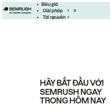
Biểu giá
Giải pháp
Tài nguyên
Enterprise
HÃY BẮT ĐẦU VỚI
SEMRUSH NGAY
TRONG HÔM NAY