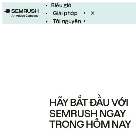
Biểu giá
Giải pháp
Tài nguyên
Enterprise
HÃY BẮT ĐẦU VỚI
SEMRUSH NGAY
TRONG HÔM NAY