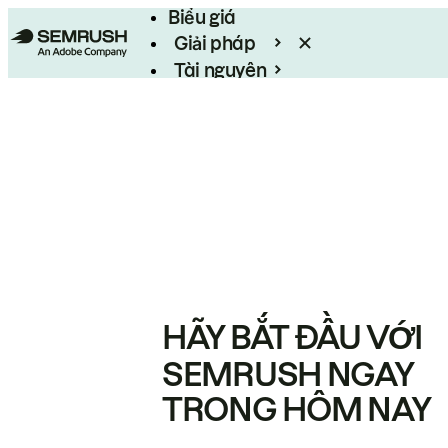
Biểu giá
Giải pháp
Tài nguyên
Enterprise
HÃY BẮT ĐẦU VỚI
SEMRUSH NGAY
TRONG HÔM NAY