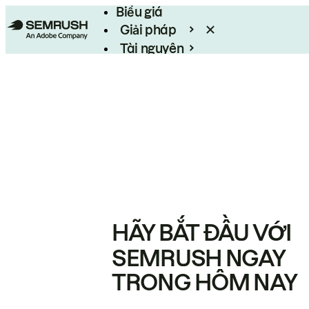
Biểu giá
Giải pháp
Tài nguyên
Enterprise
HÃY BẮT ĐẦU VỚI
SEMRUSH NGAY
TRONG HÔM NAY